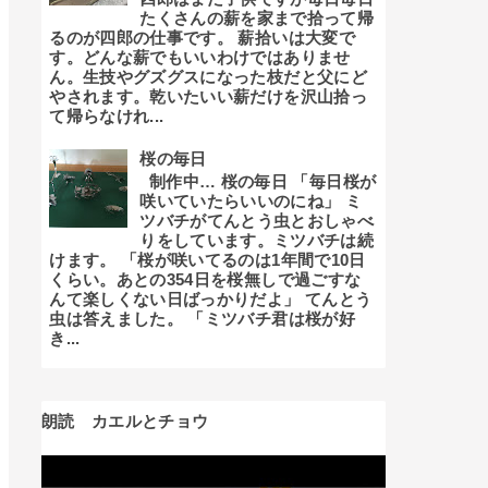
たくさんの薪を家まで拾って帰
るのが四郎の仕事です。 薪拾いは大変で
す。どんな薪でもいいわけではありませ
ん。生技やグズグスになった枝だと父にど
やされます。乾いたいい薪だけを沢山拾っ
て帰らなけれ...
桜の毎日
制作中… 桜の毎日 「毎日桜が
咲いていたらいいのにね」 ミ
ツバチがてんとう虫とおしゃべ
りをしています。ミツバチは続
けます。 「桜が咲いてるのは1年間で10日
くらい。あとの354日を桜無しで過ごすな
んて楽しくない日ばっかりだよ」 てんとう
虫は答えました。 「ミツバチ君は桜が好
き...
朗読 カエルとチョウ