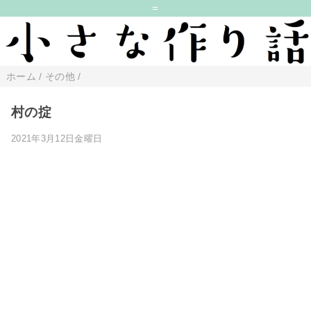
=
ホーム
/
その他
/
村の掟
2021年3月12日金曜日