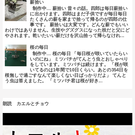
薪拾い
制作中… 薪拾い 昔々の話。四郎は毎日薪拾い
に出かけます。四郎はまだ子供ですが毎日毎日
たくさんの薪を家まで拾って帰るのが四郎の仕
事です。 薪拾いは大変です。どんな薪でもいい
わけではありません。生技やグズグスになった枝だと父にど
やされます。乾いたいい薪だけを沢山拾って帰らなけれ...
桜の毎日
制作中… 桜の毎日 「毎日桜が咲いていたらい
いのにね」 ミツバチがてんとう虫とおしゃべり
をしています。ミツバチは続けます。 「桜が咲
いてるのは1年間で10日くらい。あとの354日を
桜無しで過ごすなんて楽しくない日ばっかりだよ」 てんと
う虫は答えました。 「ミツバチ君は桜が好き...
朗読 カエルとチョウ